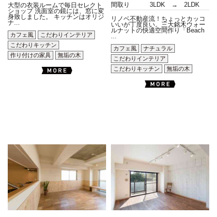
間取り
3LDK → 2LDK
大型の衣装ルームで毎日セレクト
ショップ 洗面室の鏡には、窓に変
身致しました。 キッチンはオリジ
リノベ不動産流！ちょっとカッコ
ナ...
いいが丁度良い。三大銘木ウォー
ルナットの快適空間作り「Beach
カフェ風
こだわりインテリア
...
こだわりキッチン
カフェ風
ナチュラル
作り付けの家具
無垢の木
こだわりインテリア
こだわりキッチン
無垢の木