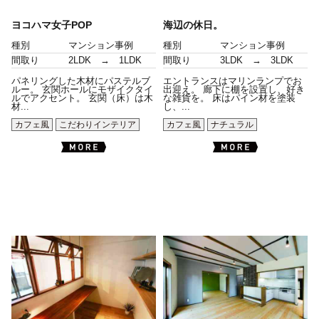
ヨコハマ女子POP
海辺の休日。
種別
マンション事例
種別
マンション事例
間取り
2LDK → 1LDK
間取り
3LDK → 3LDK
パネリングした木材にパステルブ
エントランスはマリンランプでお
ルー。 玄関ホールにモザイクタイ
出迎え。 廊下に棚を設置し、好き
ルでアクセント。 玄関（床）は木
な雑貨を。 床はパイン材を塗装
材...
し、...
カフェ風
こだわりインテリア
カフェ風
ナチュラル