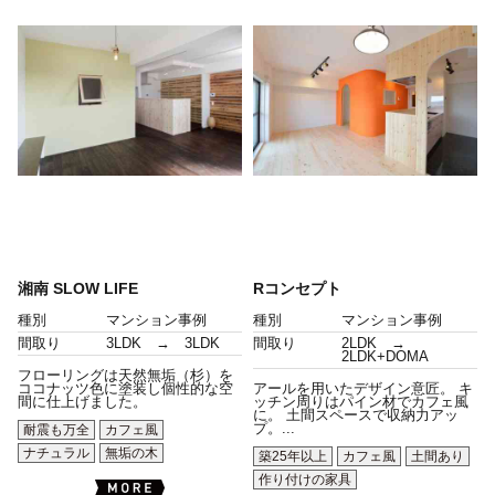
湘南 SLOW LIFE
Rコンセプト
種別
マンション事例
種別
マンション事例
間取り
3LDK → 3LDK
間取り
2LDK →
2LDK+DOMA
フローリングは天然無垢（杉）を
ココナッツ色に塗装し個性的な空
アールを用いたデザイン意匠。 キ
間に仕上げました。
ッチン周りはパイン材でカフェ風
に。 土間スペースで収納力アッ
プ。...
耐震も万全
カフェ風
ナチュラル
無垢の木
築25年以上
カフェ風
土間あり
作り付けの家具