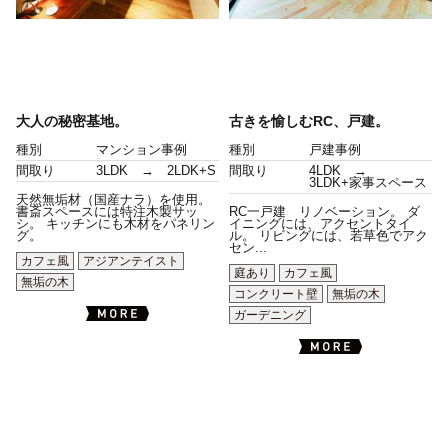
大人の秘密基地。
古きを愉しむRC、戸建。
種別
マンション事例
種別
戸建事例
間取り
3LDK → 2LDK+S
間取り
4LDK →
3LDK+家事スペース
天然無垢材（国産ナラ）を使用。
書斎スペースには特注木製サッ
RC一戸建 リノベーション。 ダ
シ。 キッチンにも木材をパネリン
イニングには、アクセントタイ
グ。
ル。 リビングには、若草色でアク
セン...
カフェ風
アジアンテイスト
庭あり
カフェ風
無垢の木
コンクリート壁
無垢の木
ガーデニング