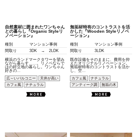
自然素材に囲まれたワンちゃん
無垢材特有のコントラストを活
との暮らし『Organic Styleリ
かした『Wooden Styleリノベ
ノベーション』
ーション』
種別
マンション事例
種別
マンション事例
間取り
3DK → 2LDK
間取り
3LDK
横浜のランドマークタワーを望み
既存設備をそのままに、費用を抑
ながら暮らす……。リノベならで
えたオリジナルリノベーション。
はの好立地の暮らし。ワンちゃん
無垢材特有のコントラストを活か
好きの...
し、空...
広～いバルコニー
天井が高い
カフェ風
ナチュラル
カフェ風
ナチュラル
アンティーク調
無垢の木