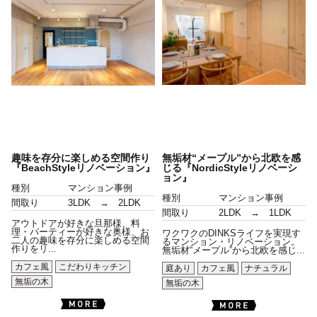
趣味を存分に楽しめる空間作り
無垢材“メープル”から北欧を感
『BeachStyleリノベーション』
じる『NordicStyleリノベーシ
ョン』
種別
マンション事例
種別
マンション事例
間取り
3LDK → 2LDK
間取り
2LDK → 1LDK
アウトドアが好きな旦那様、料
理・パーティーが好きな奥様、お
ワクワクのDINKSライフを実現す
二人の趣味を存分に楽しめる空間
るマンション・リノベーション。
作りをリ...
無垢材“メープル”から北欧を感じ...
カフェ風
こだわりキッチン
庭あり
カフェ風
ナチュラル
無垢の木
無垢の木