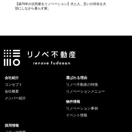
【築70年の古民家をリノベーション】犬と人、互いの存在を大
家で過ご
切にしながら暮らす家。
会社紹介
選ばれる理由
コンセプト
リノベ不動産の特徴
会社概要
リノベーションメニュー
メンバー紹介
物件情報
リノベーション事例
イベント情報
採用情報
メディア掲載