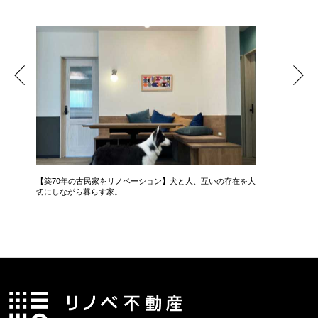
【築70年の古民家をリノベーション】犬と人、互いの存在を大
家で過ご
切にしながら暮らす家。