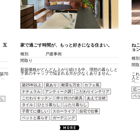
、互
家で過ごす時間が、もっと好きになる住まい。
ね
ョ
種別
戸建事例
種別
間取り
間取
新築価格がどんどん上がり続ける中、理想の暮らしと
予算のギャップで悩まれる方が少なくありません。
築70
これ
...
..
人と
ベ...
築25年以上
庭あり
耐震も万全
カフェ風
広
ナチュラル
アンティーク調
こだわりインテリア
ペ
こだわりキッチン
作り付けの家具
あえて古材
し
タイル
ひとり暮らし
ふたり暮らし
子育てに優しい
スローライフ
自宅で仕事
ペットと暮らす
ガーデニング