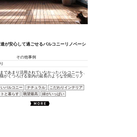
こ達が安心して過ごせるバルコニーリノベーシ
ン
その他事例
り
まであまり活用されていなかったバルコニーを、
猫がくつろげる室内の延長のような空間にリノ
～いバルコニー
ナチュラル
こだわりインテリア
ットと暮らす
眺望最高
緑がいっぱい