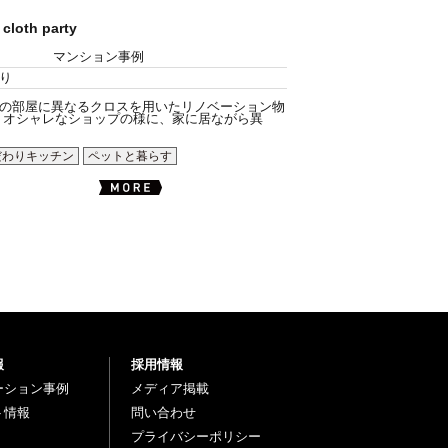
 cloth party
マンション事例
り
の部屋に異なるクロスを用いたリノベーション物
 オシャレなショップの様に、家に居ながら異
だわりキッチン
ペットと暮らす
報
採用情報
ーション事例
メディア掲載
ト情報
問い合わせ
プライバシーポリシー