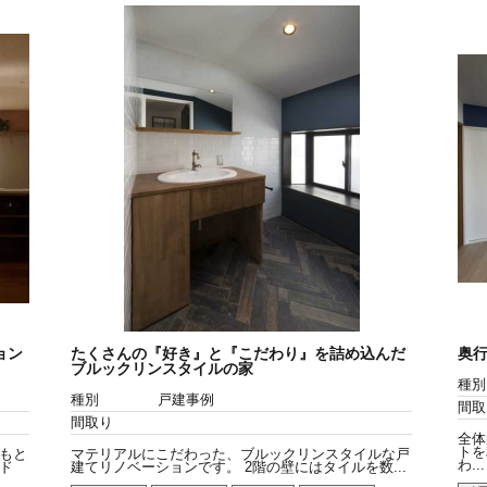
ョン
たくさんの『好き』と『こだわり』を詰め込んだ
奥
ブルックリンスタイルの家
種別
種別
戸建事例
間取
間取り
全体
トを
もと
マテリアルにこだわった、ブルックリンスタイルな戸
わ...
ド
建てリノベーションです。 2階の壁にはタイルを数...