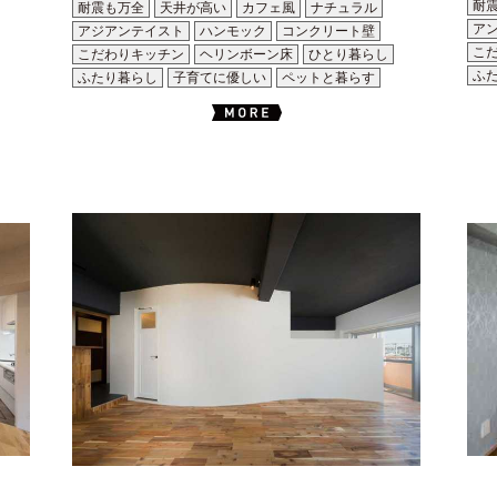
耐
耐震も万全
天井が高い
カフェ風
ナチュラル
ア
アジアンテイスト
ハンモック
コンクリート壁
こ
こだわりキッチン
ヘリンボーン床
ひとり暮らし
ふ
ふたり暮らし
子育てに優しい
ペットと暮らす