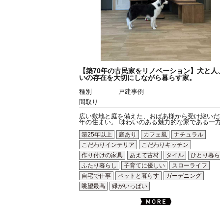
【築70年の古民家をリノベーション】犬と人
いの存在を大切にしながら暮らす家。
種別
戸建事例
間取り
広い敷地と庭を備えた、おばあ様から受け継いだ
年の住まい。 味わいのある魅力的な家である一方.
築25年以上
庭あり
カフェ風
ナチュラル
こだわりインテリア
こだわりキッチン
作り付けの家具
あえて古材
タイル
ひとり暮ら
ふたり暮らし
子育てに優しい
スローライフ
自宅で仕事
ペットと暮らす
ガーデニング
眺望最高
緑がいっぱい