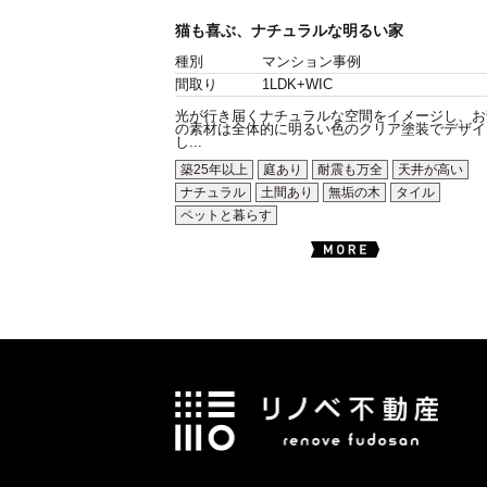
猫も喜ぶ、ナチュラルな明るい家
種別
マンション事例
間取り
1LDK+WIC
光が行き届くナチュラルな空間をイメージし、お
の素材は全体的に明るい色のクリア塗装でデザイ
し...
築25年以上
庭あり
耐震も万全
天井が高い
ナチュラル
土間あり
無垢の木
タイル
ペットと暮らす