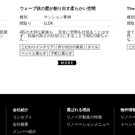
ウェーブ状の壁が創り出す柔らかい空間
The
種別
マンション事例
種別
間取り
1LDK
間取
部屋
4匹の大切な家族も… 完全に空間を仕切ることはせ
全て
ン
ず、目線の高さの仕切りにすることで4匹の猫ちゃ
件。
ん...
な...
こだわりインテリア
作り付けの家具
タイル
こ
ペットと暮らす
下町に暮らす
会社紹介
選ばれる理由
物件情
コンセプト
リノベ不動産の特徴
リノベ
会社概要
リノベーションメニュー
イベン
メンバー紹介